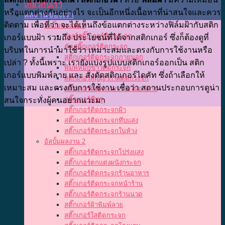
เกี่ยวกับเรา
หรือแตกต่างกันอย่างไร จะเป็นอีกหนึ่งเนื้อหาที่น่าสนใจและควร
ผลงานของเรา
ติดตาม เพื่อที่ว่า จะได้เห็นถึงข้อแตกต่างระหว่างฟิล์มฝ้ากับสติก
อัลบั้มผลงาน 1
พิมพ์สติ๊กเกอร์ติดกระจก
เกอร์แบบฝ้า รวมถึง ประโยชน์ที่ได้จากสติกเกอร์ ซึ่งก็ต้องดูที่
ตัดสติ๊กเกอร์ติดกระจก
บริบทในการนำมาใช้ว่า เหมาะสมและตรงกับการใช้งานหรือ
สติ๊กเกอร์ติดกระจกภายนอก
เปล่า ? ทั้งนี้เพราะ เรายังแบ่งรูปแบบสติกเกอร์ออกเป็น สติก
พิมพ์หมึกขาวติดกระจก
เกอร์แบบพิมพ์ลาย และ สั่งตัดสติกเกอร์ไดคัท ซึ่งถ้าเลือกให้
สติ๊กเกอร์สูญญากาศติดกระจก
เหมาะสม และตรงกับการใช้งาน เชื่อว่า สถานประกอบการดูน่า
สติ๊กเกอร์ติดกระจกภายในอาคาร
สติ๊กเกอร์ซีทรู
สนใจกระทั่งผู้คนอยากแวะมา
สติ๊กเกอร์ติดกระจกฝ้า
สติ๊กเกอร์ติดกระจกทึบแสง
สติ๊กเกอร์ติดกระจกในห้าง
อัลบั้มผลงาน 2
สติ๊กเกอร์ติดกระจกโปร่งแสง
สติ๊กเกอร์ตกแต่งผนังกระจก
สติ๊กเกอร์ติดกระจกร้านอาหาร
สติ๊กเกอร์ติดกระจกหน้าร้าน
สติ๊กเกอร์ติดกระจกร้านนวด
สติ๊กเกอร์ฝ้าพิมพ์ลาย
สติ๊กเกอร์ใสติดกระจก