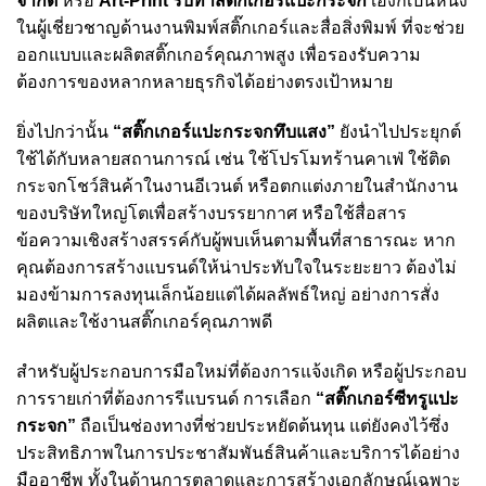
จำกัด
หรือ
Art-Print รับทำสติ๊กเกอร์แปะกระจก
เองก็เป็นหนึ่ง
ในผู้เชี่ยวชาญด้านงานพิมพ์สติ๊กเกอร์และสื่อสิ่งพิมพ์ ที่จะช่วย
ออกแบบและผลิตสติ๊กเกอร์คุณภาพสูง เพื่อรองรับความ
ต้องการของหลากหลายธุรกิจได้อย่างตรงเป้าหมาย
ยิ่งไปกว่านั้น
“
สติ๊กเกอร์แปะกระจกทึบแสง
”
ยังนำไปประยุกต์
ใช้ได้กับหลายสถานการณ์ เช่น ใช้โปรโมทร้านคาเฟ่ ใช้ติด
กระจกโชว์สินค้าในงานอีเวนต์ หรือตกแต่งภายในสำนักงาน
ของบริษัทใหญ่โตเพื่อสร้างบรรยากาศ หรือใช้สื่อสาร
ข้อความเชิงสร้างสรรค์กับผู้พบเห็นตามพื้นที่สาธารณะ หาก
คุณต้องการสร้างแบรนด์ให้น่าประทับใจในระยะยาว ต้องไม่
มองข้ามการลงทุนเล็กน้อยแต่ได้ผลลัพธ์ใหญ่ อย่างการสั่ง
ผลิตและใช้งานสติ๊กเกอร์คุณภาพดี
สำหรับผู้ประกอบการมือใหม่ที่ต้องการแจ้งเกิด หรือผู้ประกอบ
การรายเก่าที่ต้องการรีแบรนด์ การเลือก
“
สติ๊กเกอร์ซีทรูแปะ
กระจก
”
ถือเป็นช่องทางที่ช่วยประหยัดต้นทุน แต่ยังคงไว้ซึ่ง
ประสิทธิภาพในการประชาสัมพันธ์สินค้าและบริการได้อย่าง
มืออาชีพ ทั้งในด้านการตลาดและการสร้างเอกลักษณ์เฉพาะ