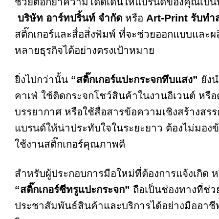
ช่วยตอกย้ำความโดดเด่นให้แบรนด์ของคุณเป็นท
บริษัท อาร์ทปริ้นท์ จำกัด
หรือ
Art-Print รับทำ
สติ๊กเกอร์และสื่อสิ่งพิมพ์ ที่จะช่วยออกแบบแล
หลายธุรกิจได้อย่างตรงเป้าหมาย
ยิ่งไปกว่านั้น
“
สติ๊กเกอร์แปะกระจกทึบแสง
”
ยังน
คาเฟ่ ใช้ติดกระจกโชว์สินค้าในงานอีเวนต์ หร
บรรยากาศ หรือใช้สื่อสารข้อความเชิงสร้างสรรค
แบรนด์ให้น่าประทับใจในระยะยาว ต้องไม่มองข้า
ใช้งานสติ๊กเกอร์คุณภาพดี
สำหรับผู้ประกอบการมือใหม่ที่ต้องการแจ้งเกิด ห
“
สติ๊กเกอร์ซีทรูแปะกระจก
”
ถือเป็นช่องทางที่ช่
ประชาสัมพันธ์สินค้าและบริการได้อย่างมืออาช