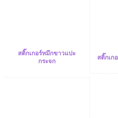
สติ๊กเกอร์หมึกขาวแปะ
สติ๊กเก
กระจก