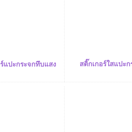
สติ๊กเกอร์ใสแปะ
อร์แปะกระจกทึบแสง