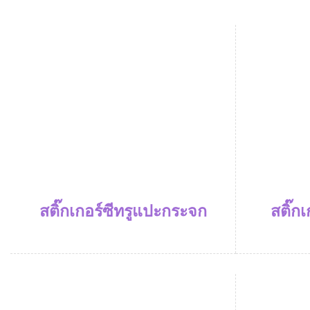
สติ๊กเกอร์ซีทรูแปะกระจก
สติ๊ก