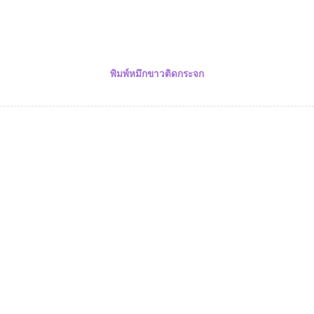
พิมพ์หมึกขาวติดกระจก