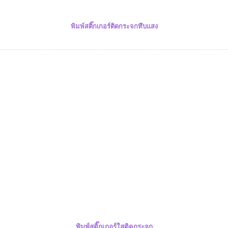
พิมพ์สติ๊กเกอร์ติดกระจกทึบแสง
พิมพ์สติ๊กเกอร์ใสติดกระจก