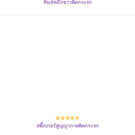
พิมพ์หมึกขาวติดกระจก
สติ๊กเกอร์สูญญากาศติดกระจก