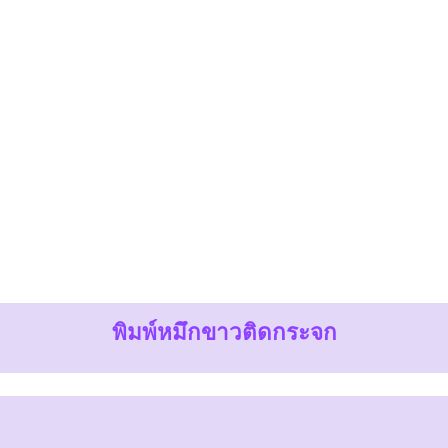
พิมพ์หมึกขาวติดกระจก