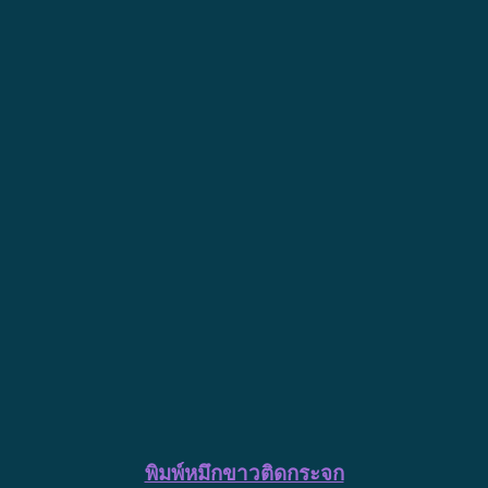
พิมพ์หมึกขาวติดกระจก