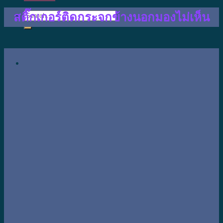
สติ๊กเกอร์ติดกระจกข้างนอกมองไม่เห็น