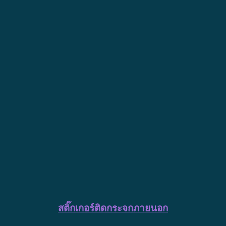
สติ๊กเกอร์ติดกระจกภายนอก