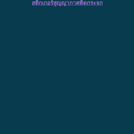
สติ๊กเกอร์สูญญากาศติดกระจก