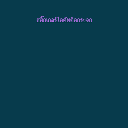
สติ๊กเกอร์ไดคัทติดกระจก