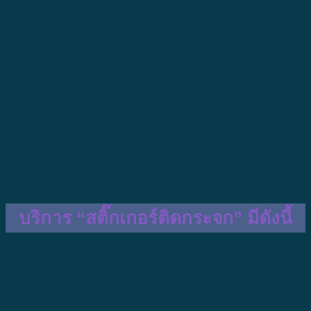
บริการ “สติ๊กเกอร์ติดกระจก” มีดังนี้