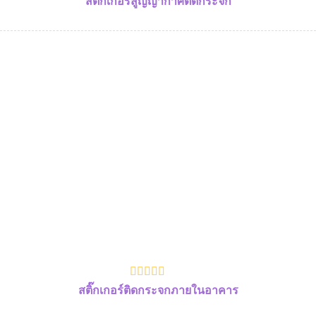
สติ๊กเกอร์สูญญากาศติดกระจก
สติ๊กเกอร์ติดกระจกภายในอาคาร