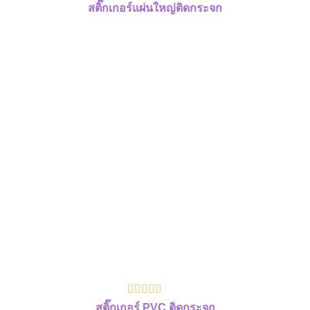
สติ๊กเกอร์แผ่นใหญ่ติดกระจก
สติ๊กเกอร์ PVC ติดกระจก