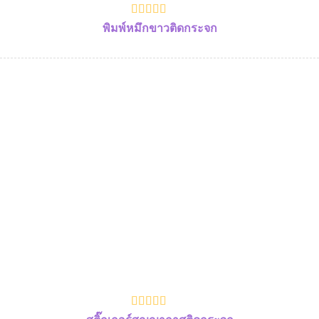
พิมพ์หมึกขาวติดกระจก