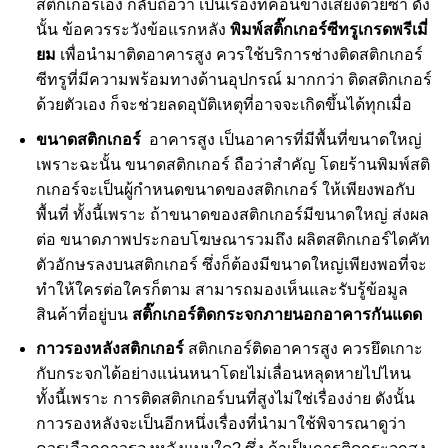
สติกเกอร์เอง กลับถือว่า เป็นเรื่องที่ค่อนข้างเสี่ยงด้วยซ้ำ ดัง
นั้น ข้อควรระวังข้อแรกหลัง
พิมพ์สติ๊กเกอร์ซีทรูเกรดพรีเมี่
ยม
เพื่อนำมาติดอาคารสูง ควรใช้บริการ
ช่างติดสติกเกอร์
ซีทรู
ที่มีความพร้อมทางด้านอุปกรณ์ มากกว่า ติดสติกเกอร์
ด้วยตัวเอง ก็จะช่วยลดอุบัติเหตุที่อาจจะเกิดขึ้นได้ทุกเมื่อ
ขนาดสติกเกอร์
อาคารสูง เป็นอาคารที่มีพื้นที่ขนาดใหญ่
เพราะฉะนั้น ขนาดสติกเกอร์ ถือว่าสำคัญ โดย
ร้านพิมพ์สติ
กเกอร์
จะเป็นผู้กำหนดขนาดของสติกเกอร์ ให้เพียงพอกับ
พื้นที่ ทั้งนี้เพราะ ถ้าขนาดของสติกเกอร์มีขนาดใหญ่ ส่งผล
ต่อ ขนาดภาพประกอบโฆษณารวมถึง ผลิต
สติกเกอร์ไดคัท
ตัวอักษรลงบนสติกเกอร์ ซึ่งก็ต้องมีขนาดใหญ่เพียงพอที่จะ
ทำให้ใครต่อใครก็ตาม สามารถมองเห็นและรับรู้ข้อมูล
สินค้าที่อยู่บน
สติ๊กเกอร์ติดกระจกภายนอกอาคารกันแดด
กาวรองหลังสติกเกอร์
สติกเกอร์ติดอาคารสูง ควรยึดเกาะ
กับกระจกได้อย่างแน่นหนาโดยไม่เลื่อนหลุดหายไปไหน
ทั้งนี้เพราะ การติดสติกเกอร์บนที่สูงไม่ใช่เรื่องง่าย ดังนั้น
กาวรองหลังจะเป็นอีกหนึ่งเรื่องที่นำมาใช้พิจารณาดูว่า