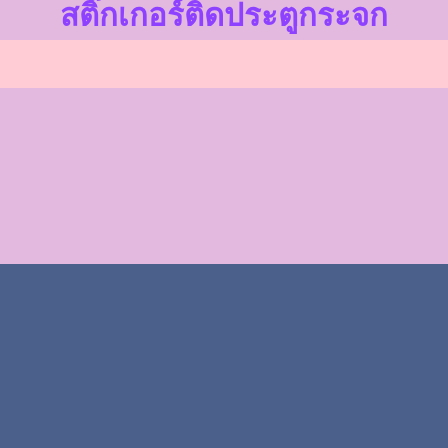
สติ๊กเกอร์ติดประตูกระจก